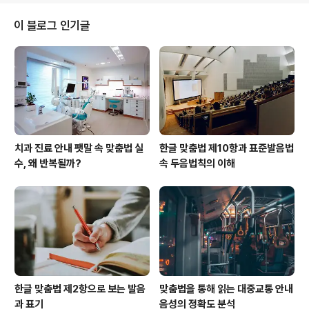
심지어 광고 문구에서도 이 두 표현을 잘못 쓰는 경우가 빈
번하게 목격된다.이러한 맞춤법 오류는 단순한 철자 착오
이 블로그 인기글
를 넘어서, 문장의 의미 전달을 왜곡시키는 문제로 이어진
다. '같이 갔지'와 '같이 갔지?'처럼 일견 비슷해 보이는 문
장도, 글자 하나가 달라질 때 문장의 논리와 전달력이 달라
지게 된다. 특히 블로그나 SNS에서 글을 자주 쓰는 사람이
라면 이런 오류는 자..
치과 진료 안내 팻말 속 맞춤법 실
한글 맞춤법 제10항과 표준발음법
수, 왜 반복될까?
속 두음법칙의 이해
한글 맞춤법 제2항으로 보는 발음
맞춤법을 통해 읽는 대중교통 안내
과 표기
음성의 정확도 분석