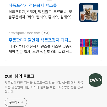
식품포장지 전문회사 박스몰
식품포장지,초저가, 당일출고, 무료배송, 맞
춤주문제작 (싸요, 빨라요, 좋아요, 원해요),
포장재 전문 쇼핑몰
http://pack-tree.com
광고
무동판디지털인쇄 식품포장지 디지털
풀컬러 색상 무제한!
디자인부터 생산까지 원스톱 시스템 맞춤형
제작 전문 업체, 소량 생산도 OK! 목업 샘플
인쇄 1장도 제작 가능!
로그 정보
zudi 님의 블로그
맞춤법에 대한 지식을 업로드하고 있습니다. 실생활에서 사용
하는 맞춤법에 대한 지식과 올바른 표현, 교육 방법 등을 공유
합니다.
구독하기