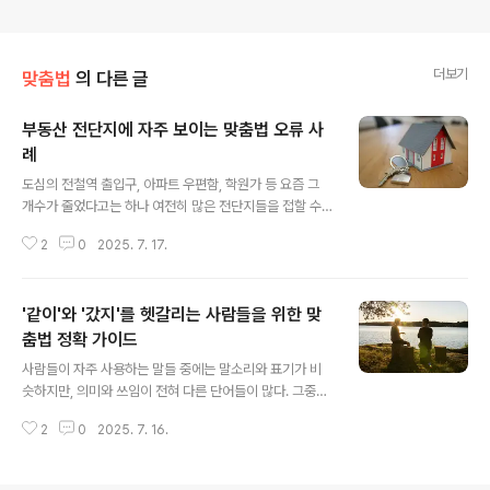
더보기
맞춤법
의 다른 글
부동산 전단지에 자주 보이는 맞춤법 오류 사
례
글 내용
도심의 전철역 출입구, 아파트 우편함, 학원가 등 요즘 그
개수가 줄었다고는 하나 여전히 많은 전단지들을 접할 수
있다. 그중에서도 부동산 광고 전단지는 매물의 정보를 전
2
0
2025. 7. 17.
달하기 위해 정기적으로 제작되고 뿌려진다. 이 전단지들
은 지역 정보, 평수, 금액, 학군, 교통, 투자 가치 등을 요약
해서 소개하며, 소비자의 관심을 끌기 위해 다채로운 문구
'같이'와 '갔지'를 헷갈리는 사람들을 위한 맞
와 강조 문장을 사용한다. 그런데 이러한 문구 속에서 언뜻
보기엔 사소해 보일 수 있는 맞춤법 오류가 자주 발견된다.
춤법 정확 가이드
글 내용
부동산 광고는 단지 공간 정보를 전달하는 데 그치지 않는
사람들이 자주 사용하는 말들 중에는 말소리와 표기가 비
다. 광고 문장 하나하나는 매물의 가치뿐 아니라 중개인의
슷하지만, 의미와 쓰임이 전혀 다른 단어들이 많다. 그중에
신뢰도를 함께 표현한다. 전단지에 오자가 포함되어 있거
서도 ‘같이’와 ‘갔지’는 혼동하기 쉬운 표현으로 꼽힌다. 이
나, 기본적인 맞춤법이 틀려 있을 경우, 소비자는 물건의 품
2
0
2025. 7. 16.
둘은 발음상 큰 차이가 없어 구어체로 빠르게 말할 때는 거
질 이전에 광고를 낸 사람의..
의 구분되지 않지만, 문장을 글로 적을 때는 명확한 차이가
존재한다. 하지만 실제로 온라인 게시글이나 문자 메시지,