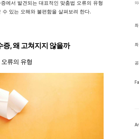
수증에서 발견되는 대표적인 맞춤법 오류의 유형
외
할 수 있는 오해와 불편함을 살펴보려 한다.
최
최
근
글
과
증, 왜 고쳐지지 않을까
인
최
기
글
법 오류의 유형
공
페
F
이
스
북
트
위
터
플
러
Ar
그
인