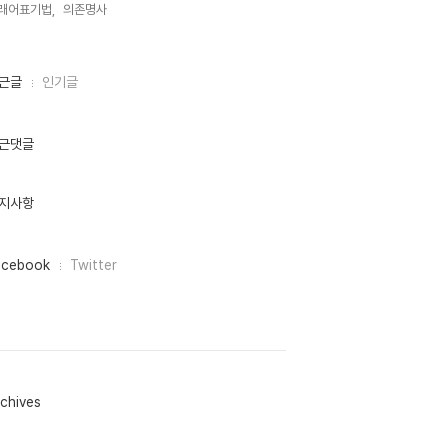
래어표기법,
의존명사,
근글
인기글
근댓글
지사항
acebook
Twitter
chives