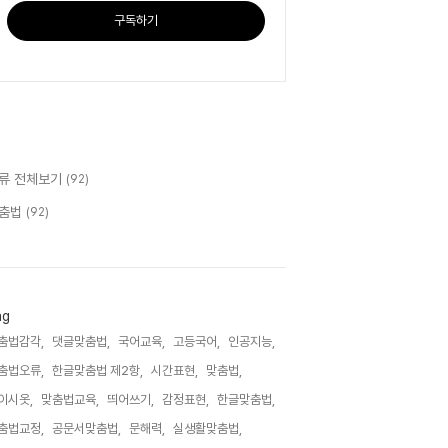
구독하기
류 전체보기
(92)
춤법
(92)
ag
춤법감각,
댓글맞춤법,
국어교육,
고등국어,
인공지능,
춤법오류,
한글맞춤법 제2항,
시간표현,
맞춤법,
이시옷,
맞춤법교육,
띄어쓰기,
감정표현,
한글맞춤법,
춤법교정,
공문서맞춤법,
문해력,
실생활맞춤법,